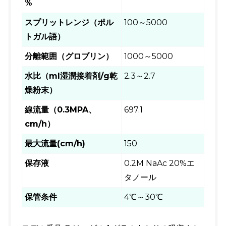
%
スプリットレンジ（ポル
100～5000
トガル語）
分離範囲（グロブリン）
1000～5000
水比（ml湿潤接着剤/g乾
2.3～2.7
燥粉末）
線流量（0.3MPA、
697.1
cm/h）
最大流量(cm/h)
150
保存液
0.2M NaAc 20%エ
タノール
保管条件
4℃～30℃