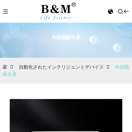
幹細胞蘇生者
n
家
自動化されたインテリジェントデバイス
幹細胞
蘇生者